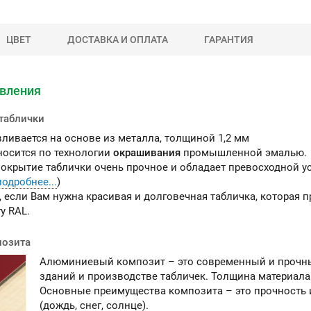
ЦВЕТ
ДОСТАВКА И ОПЛАТА
ГАРАНТИЯ
ы можете приобрести
овления
ашу продукцию через
Портал поставщиков
таблички
вливается на основе из металла, толщиной 1,2 мм
осится по технологии
окрашивания
промышленной эмалью.
окрытие таблички очень прочное и обладает превосходной 
подробнее...
)
 если Вам нужна красивая и долговечная табличка, которая 
у RAL.
позита
Алюминиевый композит – это современный и прочны
зданий и производстве табличек. Толщина материала
Основные преимущества композита – это прочность
(дождь, снег, солнце).