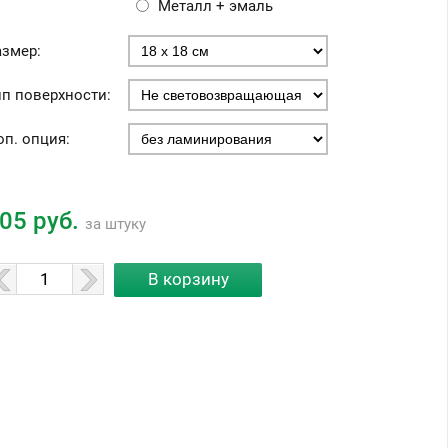
Металл + эмаль
азмер:
ип поверхности:
оп. опция:
05 руб.
за штуку