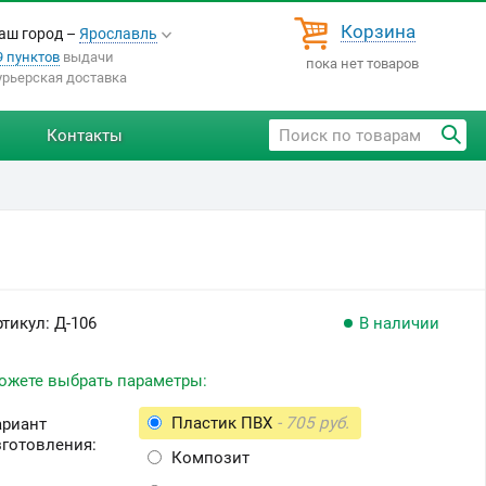
Корзина
аш город –
Ярославль
9 пунктов
выдачи
пока нет товаров
урьерская доставка
Контакты
ртикул:
Д-106
В наличии
ожете выбрать параметры:
Пластик ПВХ
- 705 руб.
ариант
зготовления:
Композит