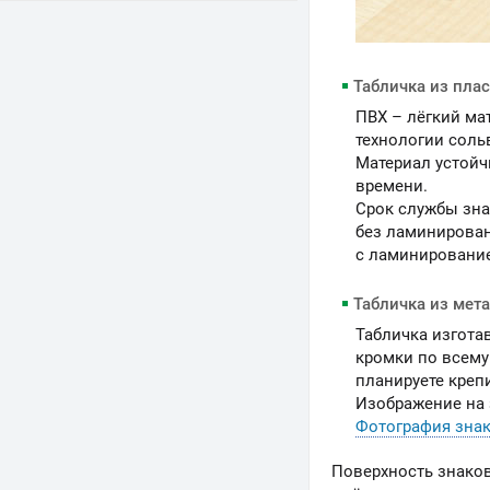
Табличка из пла
ПВХ – лёгкий ма
технологии соль
Материал устойч
времени.
Срок службы зна
без ламинирован
c ламинирование
Табличка из мет
Табличка изгота
кромки по всему
планируете креп
Изображение на 
Фотография знак
Поверхность знако