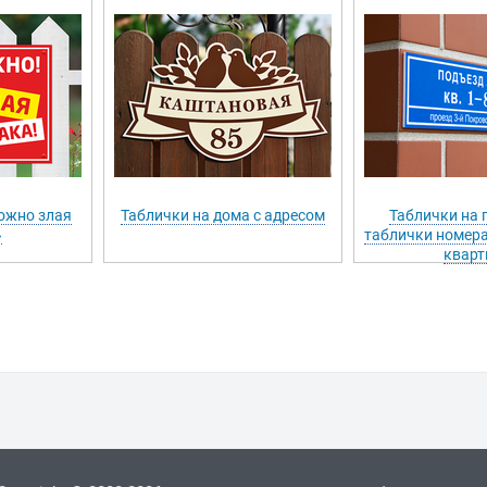
ожно злая
Таблички на дома с адресом
Таблички на 
»
таблички номера
кварт