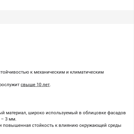
Вы можете приобрести
нашу продукцию через
Портал поставщиков
устойчивостью к механическим и климатическим
прослужит
свыше 10 лет
.
й материал, широко используемый в облицовке фасадов
 – 3 мм.
 и повышенная стойкость к влиянию окружающей среды