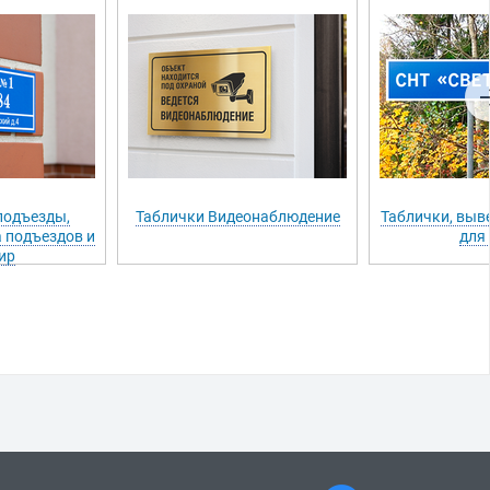
подъезды,
Таблички Видеонаблюдение
Таблички, выве
 подъездов и
для
ир