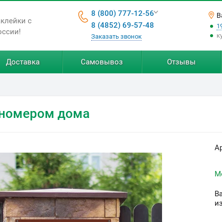
8 (800) 777-12-56
В
аклейки с
8 (4852) 69-57-48
1
оссии!
к
Заказать звонок
Доставка
Самовывоз
Отзывы
 номером дома
А
М
В
и