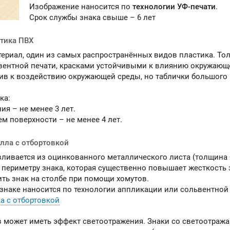
Изображение наносится по
технологии УФ-печати
.
Срок службы знака свыше – 6 лет
стика ПВХ
териал, один из самых распространённых видов пластика. То
вентной печати, красками устойчивыми к влиянию окружающей
ив к воздействию окружающей среды, но таблички большого
ка:
ия – не менее 3 лет.
м поверхности – не менее 4 лет.
алла с отбортовкой
вливается из оцинкованного металлического листа (толщина 0
 периметру знака, которая существенно повышает жесткость з
ить знак на столбе при помощи хомутов.
знаке наносится по технологии аппликации или сольвентной 
а с отбортовкой
в может иметь эффект светоотражения. Знаки со светоотр