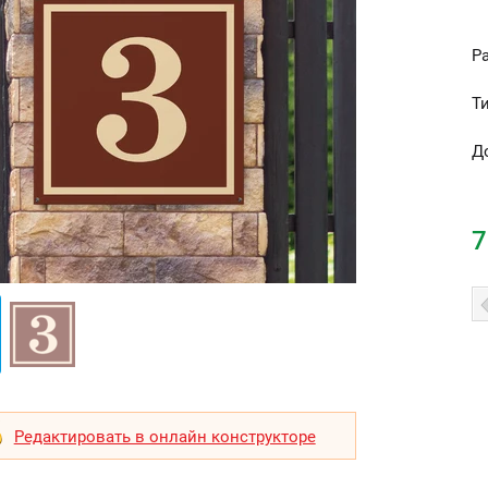
Р
Т
Д
7
Редактировать в онлайн конструкторе