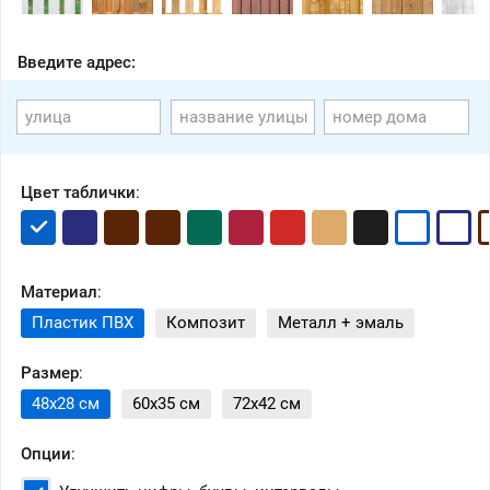
Введите адрес:
Цвет таблички
:
Материал
:
Пластик ПВХ
Композит
Металл + эмаль
Размер
:
48x28 см
60x35 см
72x42 см
Опции
: