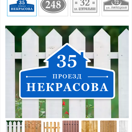
3
5
П
Р
О
Е
З
Д
Н
Е
К
Р
А
С
О
В
А