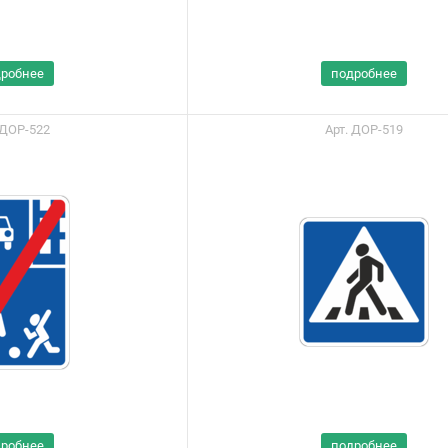
дробнее
подробнее
 ДОР-522
Арт. ДОР-519
ы можете приобрести
ашу продукцию через
дробнее
подробнее