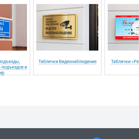
подъезды,
Таблички Видеонаблюдение
Таблички «Р
 подъездов и
ир