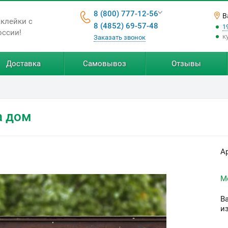
8 (800) 777-12-56
В
аклейки с
8 (4852) 69-57-48
1
оссии!
к
Заказать звонок
Доставка
Самовывоз
Отзывы
а дом
А
М
В
и