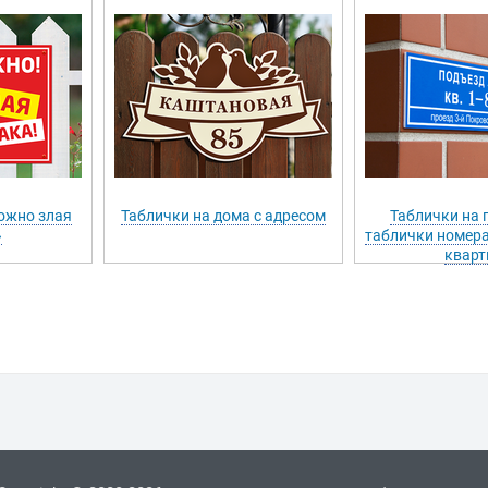
ожно злая
Таблички на дома с адресом
Таблички на 
»
таблички номера
кварт