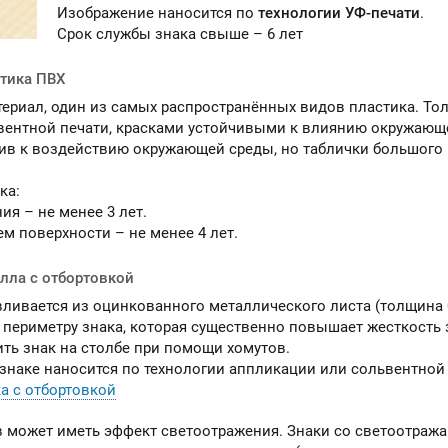
Изображение наносится по
технологии УФ-печати
.
Срок службы знака свыше – 6 лет
стика ПВХ
териал, один из самых распространённых видов пластика. То
вентной печати, красками устойчивыми к влиянию окружающей
ив к воздействию окружающей среды, но таблички большого
ка:
ия – не менее 3 лет.
м поверхности – не менее 4 лет.
алла с отбортовкой
вливается из оцинкованного металлического листа (толщина 0
 периметру знака, которая существенно повышает жесткость з
ить знак на столбе при помощи хомутов.
знаке наносится по технологии аппликации или сольвентной 
а с отбортовкой
в может иметь эффект светоотражения. Знаки со светоотр