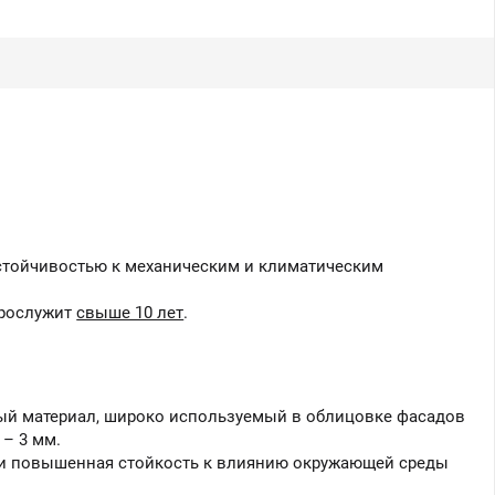
Вы можете приобрести
нашу продукцию через
Портал поставщиков
устойчивостью к механическим и климатическим
прослужит
свыше 10 лет
.
й материал, широко используемый в облицовке фасадов
 – 3 мм.
 и повышенная стойкость к влиянию окружающей среды