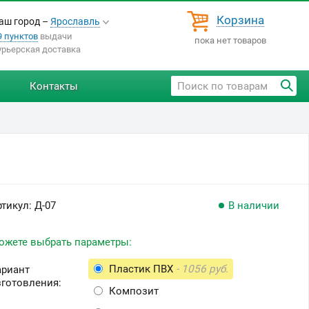
Корзина
аш город –
Ярославль
9 пунктов
выдачи
пока нет товаров
урьерская доставка
Контакты
ртикул:
Д-07
В наличии
ожете выбрать параметры:
Пластик ПВХ
- 1056 руб.
ариант
зготовления:
Композит