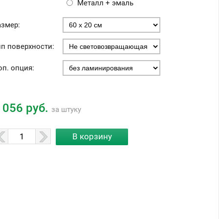
Металл + эмаль
азмер:
ип поверхности:
оп. опция:
 056 руб.
за штуку