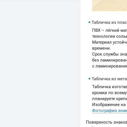
Табличка из пла
ПВХ – лёгкий ма
технологии соль
Материал устойч
времени.
Срок службы зна
без ламинирован
c ламинирование
Табличка из мет
Табличка изгота
кромки по всему
планируете креп
Изображение на 
Фотография знак
Поверхность знако