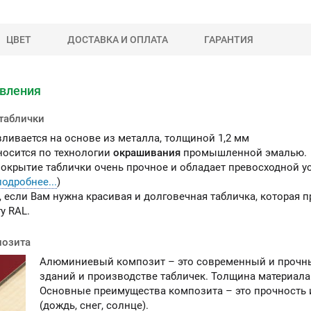
ЦВЕТ
ДОСТАВКА И ОПЛАТА
ГАРАНТИЯ
ы можете приобрести
овления
ашу продукцию через
Портал поставщиков
таблички
вливается на основе из металла, толщиной 1,2 мм
осится по технологии
окрашивания
промышленной эмалью.
окрытие таблички очень прочное и обладает превосходной 
подробнее...
)
 если Вам нужна красивая и долговечная табличка, которая 
у RAL.
позита
Алюминиевый композит – это современный и прочны
зданий и производстве табличек. Толщина материала
Основные преимущества композита – это прочность
(дождь, снег, солнце).